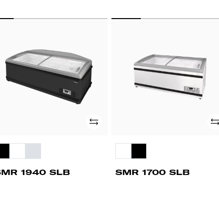
MR
SMR
40
1700
B
SLB
Adicionar
Ad
SMR 1940 SLB
SMR 1700 SLB