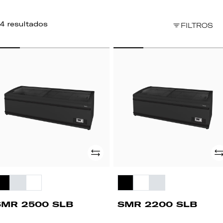
4 resultados
FILTROS
MR
SMR
500
2200
B
SLB
Adicionar
Ad
SMR 2500 SLB
SMR 2200 SLB