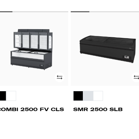
OMBI
SMR
500
2500
SLB
LS
Adicionar
Ad
COMBI 2500 FV CLS
SMR 2500 SLB