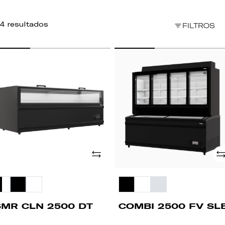
4 resultados
FILTROS
MR
COMBI
LN
2500
500
FV
T
SLB
Adicionar
Ad
SMR CLN 2500 DT
COMBI 2500 FV SL