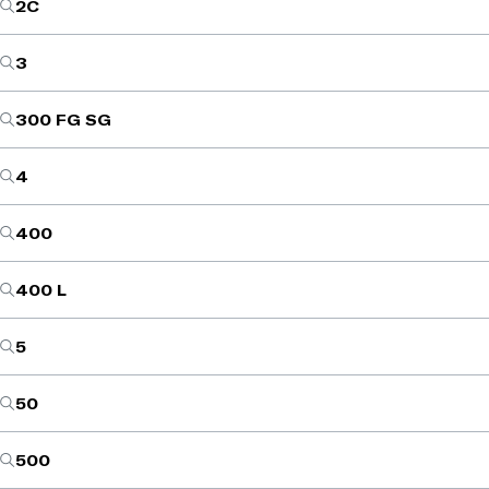
2C
3
300 FG SG
4
400
400 L
5
50
500