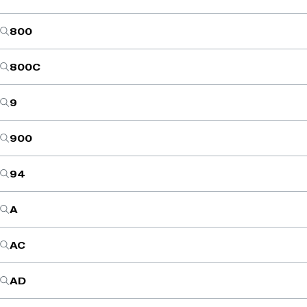
800
800C
9
900
94
A
AC
AD