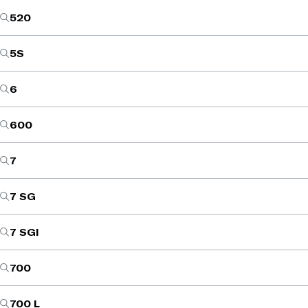
520
5S
6
600
7
7 SG
7 SGI
700
700 L