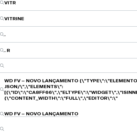
VITR
VITRINE
.
. R
WD FV – NOVO LANÇAMENTO
{\"TYPE\":\"ELEMENTO
JSON/\",\"ELEMENTS\":
[{\"ID\":\"CA8FF66\",\"ELTYPE\":\"WIDGET\",\"ISIN
{\"CONTENT_WIDTH\":\"FULL\",\"EDITOR\":\"
WD FV – NOVO LANÇAMENTO