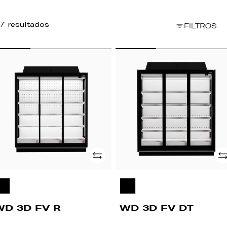
7 resultados
FILTROS
D
WD
D
3D
FV
DT
Adicionar
Ad
WD 3D FV R
WD 3D FV DT