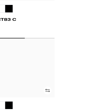
CT83 C
T83
Adicionar