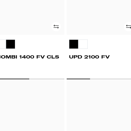
Adicionar
Ad
COMBI 1400 FV CLS
UPD 2100 FV
PD
VDTT
00
V