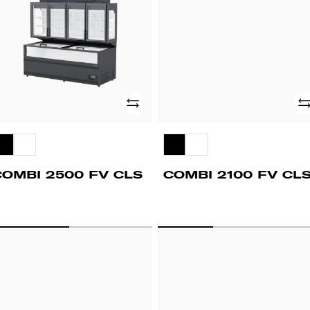
LS
CLS
Adicionar
Ad
COMBI 2500 FV CLS
COMBI 2100 FV CL
OMBI
UPD
00
2100
FV
LS