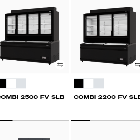
OMBI
COMBI
500
2200
FV
B
SLB
Adicionar
Ad
COMBI 2500 FV SLB
COMBI 2200 FV SL
OMBI
COMBI
500
2100
FV