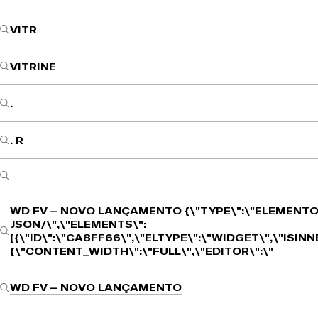
VITR
VITRINE
.
. R
WD FV – NOVO LANÇAMENTO
{\"TYPE\":\"ELEMENTO
JSON/\",\"ELEMENTS\":
[{\"ID\":\"CA8FF66\",\"ELTYPE\":\"WIDGET\",\"ISIN
{\"CONTENT_WIDTH\":\"FULL\",\"EDITOR\":\"
WD FV – NOVO LANÇAMENTO