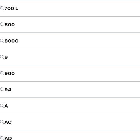
700 L
800
800C
9
900
94
A
AC
AD