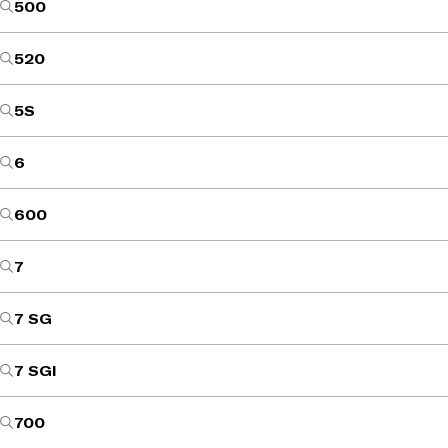
500
520
5S
6
600
7
7 SG
7 SGI
700