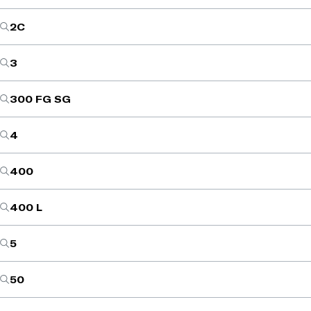
2C
3
300 FG SG
4
400
400 L
5
50