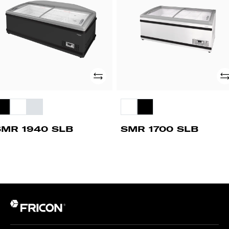
Adicionar
Ad
SMR 1940 SLB
SMR 1700 SLB