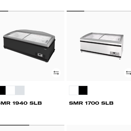
MR
SMR
40
1700
B
SLB
Adicionar
Ad
SMR 1940 SLB
SMR 1700 SLB
T83
VCV