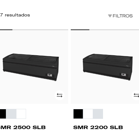
7 resultados
FILTROS
MR
SMR
500
2200
B
SLB
Adicionar
Ad
SMR 2500 SLB
SMR 2200 SLB