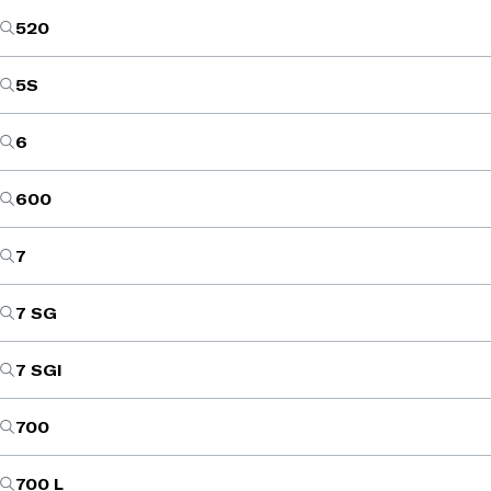
520
5S
6
600
7
7 SG
7 SGI
700
700 L