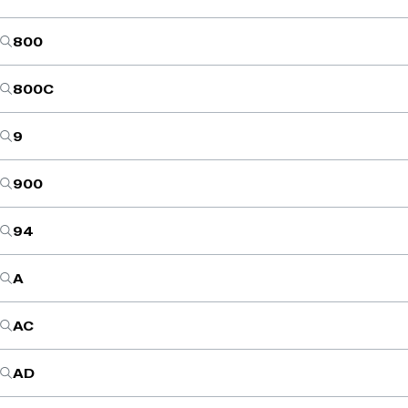
800
800C
9
900
94
A
AC
AD