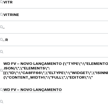
VITR
VITRINE
.
. R
WD FV – NOVO LANÇAMENTO
{\"TYPE\":\"ELEMENTO
JSON/\",\"ELEMENTS\":
[{\"ID\":\"CA8FF66\",\"ELTYPE\":\"WIDGET\",\"ISIN
{\"CONTENT_WIDTH\":\"FULL\",\"EDITOR\":\"
WD FV – NOVO LANÇAMENTO