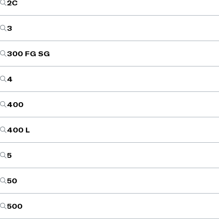
2C
3
300 FG SG
4
400
400 L
5
50
500