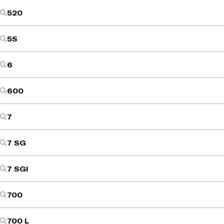
520
5S
6
600
7
7 SG
7 SGI
700
700 L