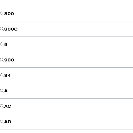
800
800C
9
900
94
A
AC
AD