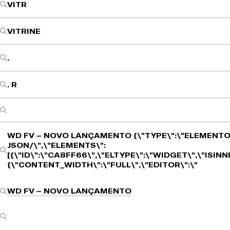
VITR
VITRINE
.
. R
WD FV – NOVO LANÇAMENTO
{\"TYPE\":\"ELEMENTO
JSON/\",\"ELEMENTS\":
[{\"ID\":\"CA8FF66\",\"ELTYPE\":\"WIDGET\",\"ISIN
{\"CONTENT_WIDTH\":\"FULL\",\"EDITOR\":\"
WD FV – NOVO LANÇAMENTO