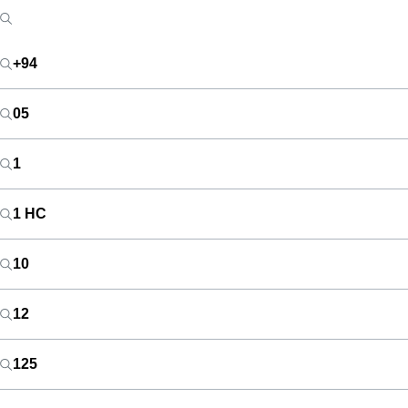
+94
05
1
1 HC
10
12
125