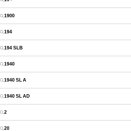
1900
194
194 SLB
1940
1940 SL A
1940 SL AD
2
20