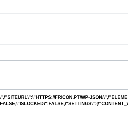
",\"SITEURL\":\"HTTPS://FRICON.PT/WP-JSON/\",\"ELEME
R\":FALSE,\"ISLOCKED\":FALSE,\"SETTINGS\":{\"CONTENT_W