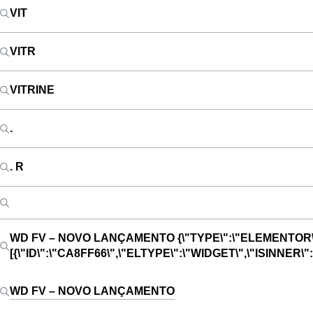
VIT
VITR
VITRINE
.
. R
WD FV – NOVO LANÇAMENTO
{\"TYPE\":\"ELEMENTOR\
[{\"ID\":\"CA8FF66\",\"ELTYPE\":\"WIDGET\",\"ISINNE
WD FV – NOVO LANÇAMENTO