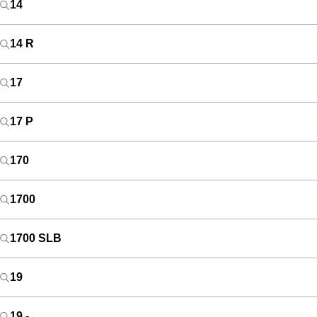
14
14 R
17
17 P
170
1700
1700 SLB
19
19 -