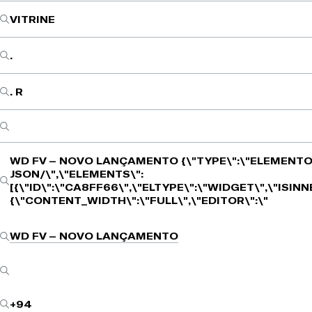
VITRINE
.
. R
WD FV – NOVO LANÇAMENTO
{\"TYPE\":\"ELEMENTO
JSON/\",\"ELEMENTS\":
[{\"ID\":\"CA8FF66\",\"ELTYPE\":\"WIDGET\",\"ISIN
{\"CONTENT_WIDTH\":\"FULL\",\"EDITOR\":\"
WD FV – NOVO LANÇAMENTO
+94