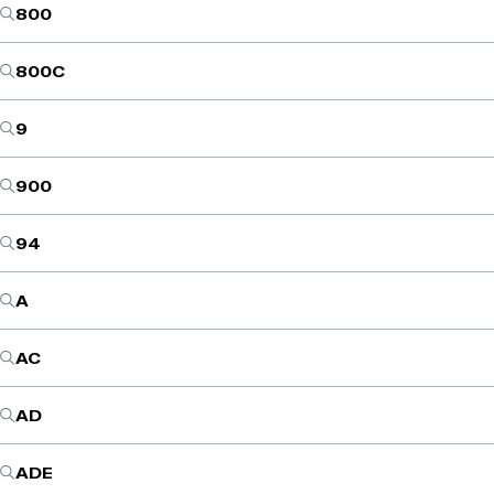
800
800C
9
900
94
A
AC
AD
ADE