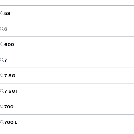
5S
6
600
7
7 SG
7 SGI
700
700 L