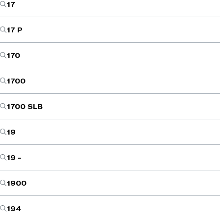
17
17 P
170
1700
1700 SLB
19
19 -
1900
194