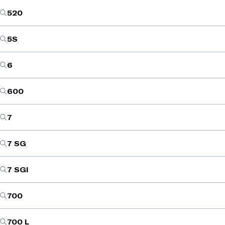
520
5S
6
600
7
7 SG
7 SGI
700
700 L