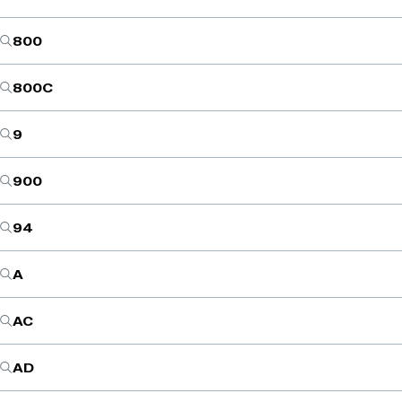
800
800C
9
900
94
A
AC
AD