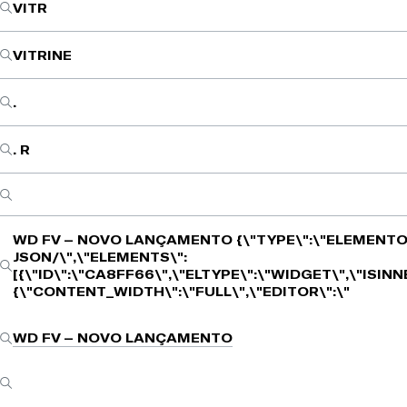
VITR
VITRINE
.
. R
WD FV – NOVO LANÇAMENTO
{\"TYPE\":\"ELEMENTO
JSON/\",\"ELEMENTS\":
[{\"ID\":\"CA8FF66\",\"ELTYPE\":\"WIDGET\",\"ISIN
{\"CONTENT_WIDTH\":\"FULL\",\"EDITOR\":\"
WD FV – NOVO LANÇAMENTO