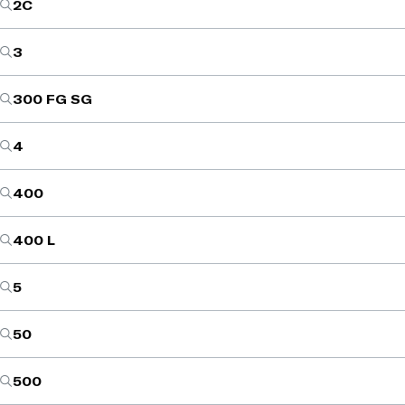
2C
3
300 FG SG
4
400
400 L
5
50
500