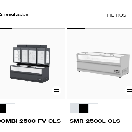
2 resultados
FILTROS
OMBI
SMR
500
2500L
CLS
LS
Adicionar
Ad
COMBI 2500 FV CLS
SMR 2500L CLS