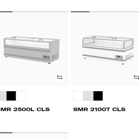
MR
SMR
00L
2100T
LS
CLS
Adicionar
Ad
SMR 2500L CLS
SMR 2100T CLS
MR