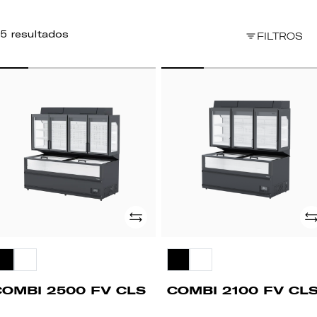
5 resultados
FILTROS
OMBI
COMBI
500
2100
FV
LS
CLS
Adicionar
Ad
COMBI 2500 FV CLS
COMBI 2100 FV CL