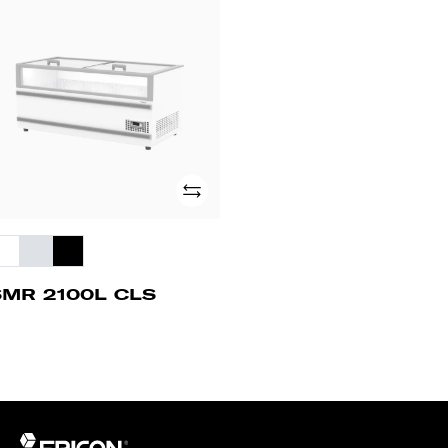
00L
LS
Adicionar
SMR 2100L CLS