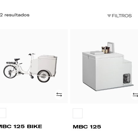
2 resultados
FILTROS
BC
MBC
5
125
KE
Adicionar
Ad
MBC 125 BIKE
MBC 125