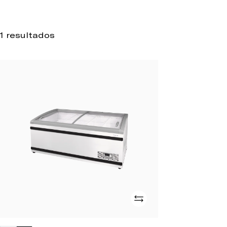
1 resultados
SMR
1700
SLB
Adicionar