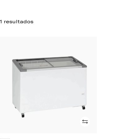
1 resultados
HCE
7
SGI
Adicionar