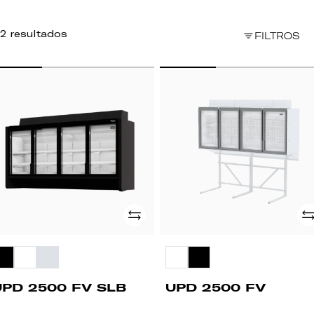
2 resultados
FILTROS
PD
UPD
500
2500
FV
B
Adicionar
Ad
UPD 2500 FV SLB
UPD 2500 FV