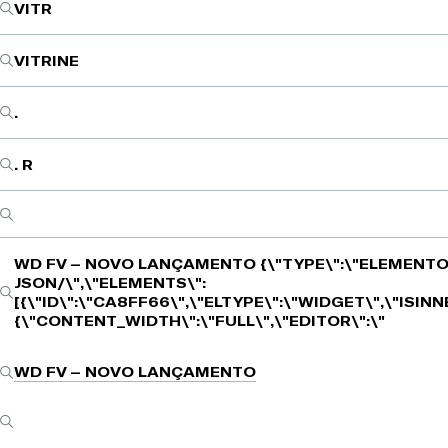
VITR
VITRINE
.
. R
WD FV – NOVO LANÇAMENTO
{\"TYPE\":\"ELEMENTO
JSON/\",\"ELEMENTS\":
[{\"ID\":\"CA8FF66\",\"ELTYPE\":\"WIDGET\",\"ISIN
{\"CONTENT_WIDTH\":\"FULL\",\"EDITOR\":\"
WD FV – NOVO LANÇAMENTO