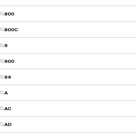
800
800C
9
900
94
A
AC
AD