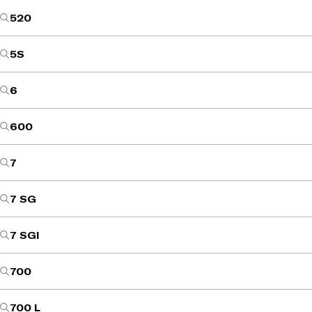
520
5S
6
600
7
7 SG
7 SGI
700
700 L