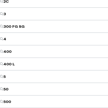
2C
3
300 FG SG
4
400
400 L
5
50
500