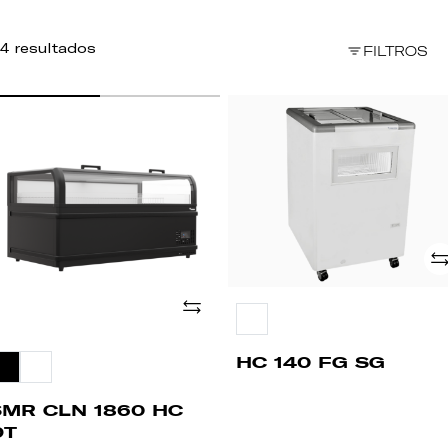
4 resultados
FILTROS
MR
HC
LN
140
60
FG
C
SG
T
Ad
Adicionar
HC 140 FG SG
SMR CLN 1860 HC
DT