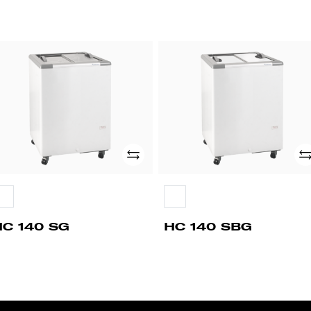
C
HC
0
140
G
SBG
Adicionar
Ad
HC 140 SG
HC 140 SBG