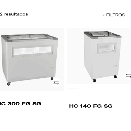
2 resultados
FILTROS
C
HC
00
140
G
FG
G
SG
Ad
Adicionar
HC 300 FG SG
HC 140 FG SG