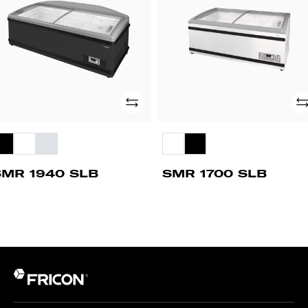
Adicionar
Ad
SMR 1940 SLB
SMR 1700 SLB